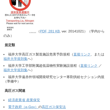
（
PDF, 281 KB
, ver. 20141021）（学内から
のみ）
規定類
福井大学高圧ガス製造施設危害予防規程（
直接リンク
、または
福井大学規則集
へ）
福井大学工学部附属超低温物性実験施設規程（
直接リンク
／
福井大学規則集
へ）
福井大学遠赤外領域開発研究センター寒剤供給セクション内規
（準備中）
高圧ガス関連
経済産業省 産業保安
電子政府（e-Gov）
の
高圧ガス保安法