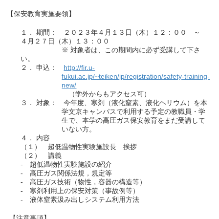
【保安教育実施要領】
１． 期間： ２０２３年４月１３日（木）１２：００ ～
４月２７日（木）１３：００
※ 対象者は、この期間内に必ず受講して下さ
い。
２． 申込：
http://fir.u-
fukui.ac.jp/~teiken/jp/registration/safety-training-
new/
（学外からもアクセス可）
３． 対象： 今年度、寒剤（液化窒素、液化ヘリウム）を本
学文京キャンパスで利用する予定の教職員・学
生で、本学の高圧ガス保安教育をまだ受講して
いない方。
４． 内容
（１） 超低温物性実験施設長 挨拶
（２） 講義
- 超低温物性実験施設の紹介
- 高圧ガス関係法規，規定等
- 高圧ガス技術（物性，容器の構造等）
- 寒剤利用上の保安対策（事故例等）
- 液体窒素汲み出しシステム利用方法
【注意事項】