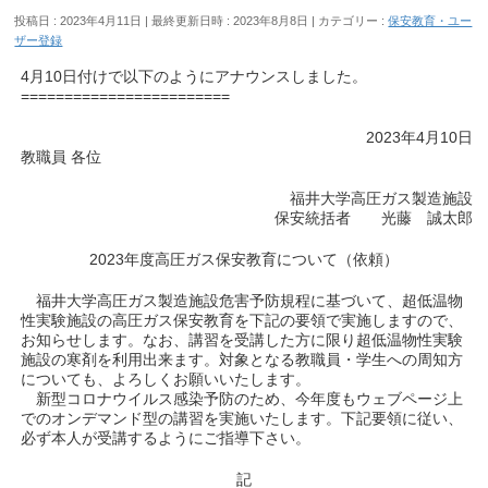
投稿日 : 2023年4月11日
最終更新日時 : 2023年8月8日
カテゴリー :
保安教育・ユー
ザー登録
4月10日付けで以下のようにアナウンスしました。
========================
2023年4月10日
教職員 各位
福井大学高圧ガス製造施設
保安統括者 光藤 誠太郎
2023年度高圧ガス保安教育について（依頼）
福井大学高圧ガス製造施設危害予防規程に基づいて、超低温物
性実験施設の高圧ガス保安教育を下記の要領で実施しますので、
お知らせします。なお、講習を受講した方に限り超低温物性実験
施設の寒剤を利用出来ます。対象となる教職員・学生への周知方
についても、よろしくお願いいたします。
新型コロナウイルス感染予防のため、今年度もウェブページ上
でのオンデマンド型の講習を実施いたします。下記要領に従い、
必ず本人が受講するようにご指導下さい。
記