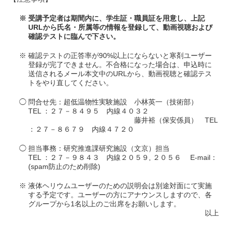
※ 受講予定者は期間内に、学生証・職員証を用意し、上記
URLから氏名・所属等の情報を登録して、動画視聴および
確認テストに臨んで下さい。
※ 確認テストの正答率が90%以上にならないと寒剤ユーザー
登録が完了できません。不合格になった場合は、申込時に
送信されるメール本文中のURLから、動画視聴と確認テス
トをやり直してください。
◯ 問合せ先：超低温物性実験施設 小林英一（技術部）
TEL ：２７－８４９５ 内線４０３２
藤井裕（保安係員） TEL
：２７－８６７９ 内線４７２０
◯ 担当事務：研究推進課研究施設（文京）担当
TEL ：２７－９８４３ 内線２０５９, ２０５６ E-mail：
(spam防止のため削除)
※ 液体ヘリウムユーザーのための説明会は別途対面にて実施
する予定です。ユーザーの方にアナウンスしますので、各
グループから1名以上のご出席をお願いします。
以上