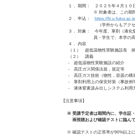
１． 期間： ２０２５年４月１０
※ 対象者は、この期間内
２． 申込：
https://fir.u-fukui.ac.
（学外からもアクセ
３． 対象： 今年度、寒剤（液化
員・学生で、本学の
４． 内容
（１） 超低温物性実験施設長 
（２） 講義
- 超低温物性実験施設の紹介
- 高圧ガス関係法規，規定等
- 高圧ガス技術（物性，容器の構
- 寒剤利用上の保安対策（事故例
- 液体窒素汲み出しシステム利用
【注意事項】
※ 受講予定者は期間内に、学生証
画視聴および確認テストに臨ん
※ 確認テストの正答率が90%以