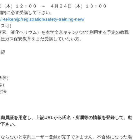
日（木）１２：００ ～ ４月２４日（木）１３：００
に必ず受講して下さい。
jp/~teiken/jp/registration/safety-training-new/
ス可）
窒素、液化ヘリウム）を本学文京キャンパスで利用する予定の教職
高圧ガス保安教育をまだ受講していない方。
挨拶
造等）
等）
方法
・職員証を用意し、上記URLから氏名・所属等の情報を登録して、動
で下さい。
上にならないと寒剤ユーザー登録が完了できません。不合格になった場