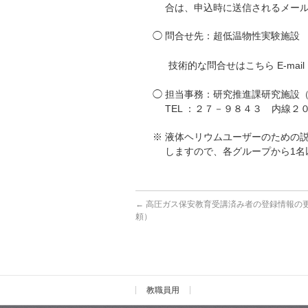
合は、申込時に送信されるメール
◯ 問合せ先：超低温物性実験施設 
藤井裕（保安係員） 
技術的な問合せはこちら E-mail：
◯ 担当事務：研究推進課研究施設
TEL ：２７－９８４３ 内線２０５
※ 液体ヘリウムユーザーのための
しますので、各グループから1名
←
高圧ガス保安教育受講済み者の登録情報の
頼）
教職員用