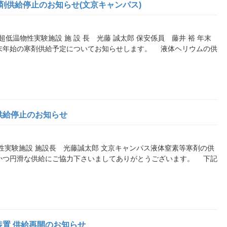
寒剤供給停止のお知らせ(文京キャンパス)
位 超低温物性実験施設 施 設 長 光藤 誠太郎 保安係員 藤井 裕 年末
末年始の寒剤供給予定についてお知らせします。 液体ヘリウムの供
供給停止のお知らせ
温物性実験施設 施設長 光藤誠太郎 文京キャンパス液体窒素等寒剤の供
かつ円滑な供給にご協力下さいましてありがとうございます。 下記
置 供給再開のお知らせ