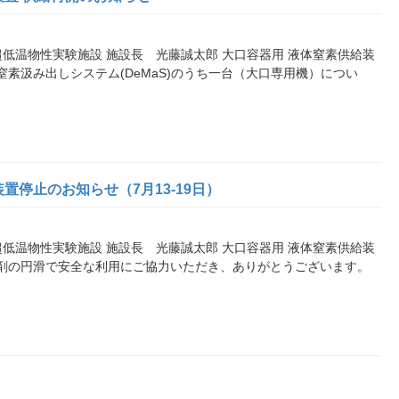
各位 超低温物性実験施設 施設長 光藤誠太郎 大口容器用 液体窒素供給装
素汲み出しシステム(DeMaS)のうち一台（大口専用機）につい
停止のお知らせ（7月13-19日）
各位 超低温物性実験施設 施設長 光藤誠太郎 大口容器用 液体窒素供給装
剤の円滑で安全な利用にご協力いただき、ありがとうございます。