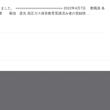
 ======================== 2022年4月7日 教職員 各
括者 菊池 彦光 高圧ガス保安教育受講済み者の登録情 …